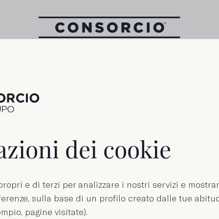
Latta di 200 g
no in olio di o
zioni dei cookie
a vergine biol
ropri e di terzi per analizzare i nostri servizi e mostra
erenze, sulla base di un profilo creato dalle tue abitud
mpio, pagine visitate).