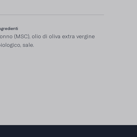
ngredienti
i cui grassi saturi
onno (MSC), olio di oliva extra vergine
,2 g
iologico, sale.
roteine
0 g