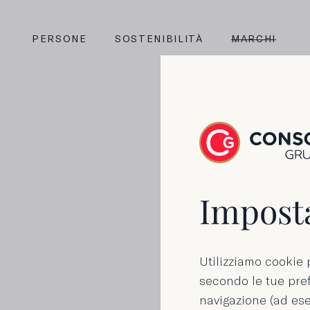
PERSONE
SOSTENIBILITÀ
MARCHI
Ton
Imposta
extr
Utilizziamo cookie p
secondo le tue pref
navigazione (ad ese