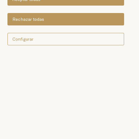
Rechazar todas
Configurar
Comprar online ahora
Anchoas del Cantábrico de
las cofradías de Santoña y