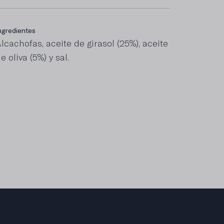
ngredientes
e las cuales saturadas
lcachofas, aceite de girasol (25%), aceite
,3 g
e oliva (5%) y sal.
roteínas
,7 g