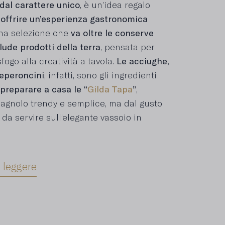
dal carattere unico
, è un’idea regalo
r
offrire un’esperienza gastronomica
una selezione che
va oltre le conserve
clude prodotti della terra
, pensata per
fogo alla creatività a tavola.
Le acciughe,
 peperoncini
, infatti, sono gli ingredienti
 preparare a casa le “
Gilda Tapa
”
,
agnolo trendy e semplice, ma dal gusto
 da servire sull’elegante vassoio in
 leggere