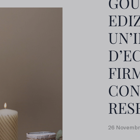
GOU
EDI
UN’
D’E
FIR
CON
RES
26 Novembr