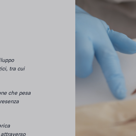
iluppo
ici, tra cui
ione che pesa
presenza
rica
 attraverso