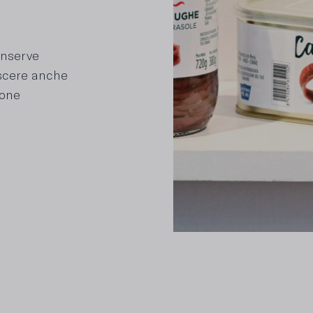
conserve
escere anche
ione