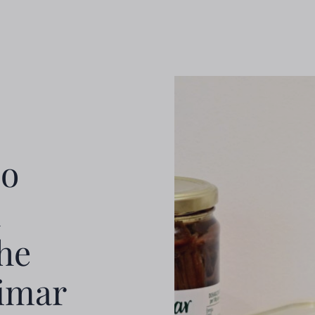
io
l
he
imar