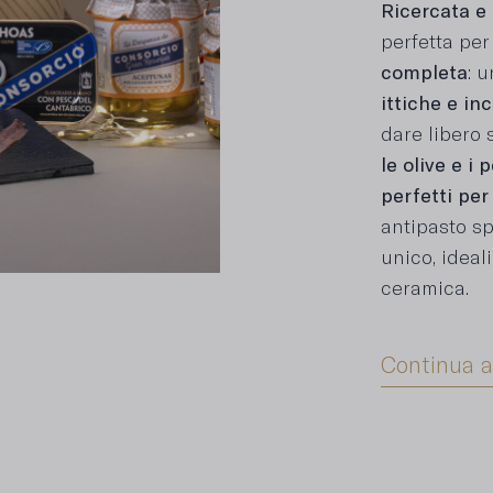
Ricercata e 
perfetta pe
completa
: 
ittiche e in
dare libero s
le olive e i
perfetti per
antipasto sp
unico, ideali
ceramica.
Continua a