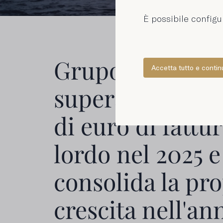
È possibile configu
Grupo Consorc
Accetta tutto e contin
supera i 126 mil
di euro di fattu
lordo nel 2025 e
consolida la pro
crescita nell'an