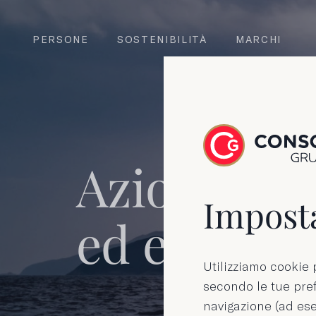
PERSONE
SOSTENIBILITÀ
MARCHI
Azioni, not
Imposta
ed eventi
Utilizziamo cookie p
secondo le tue pref
navigazione (ad ese