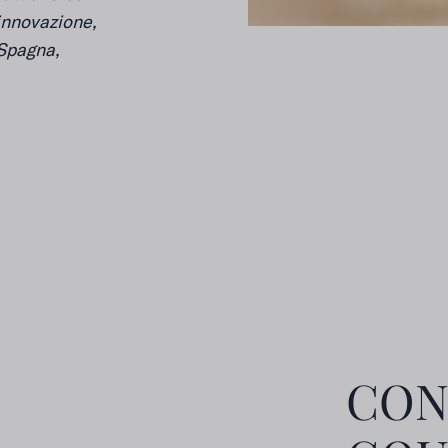
 innovazione,
 Spagna,
CON