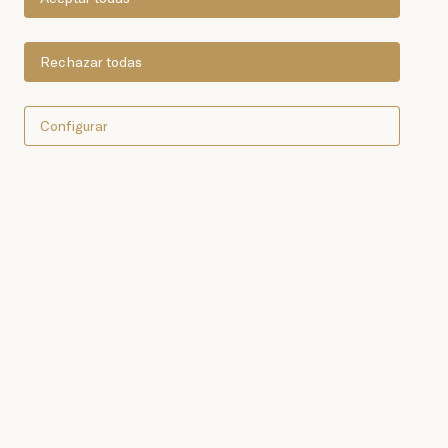
Rechazar todas
Configurar
Comprar online ahora
Anchoas del Cantábrico de
las cofradías de Santoña y