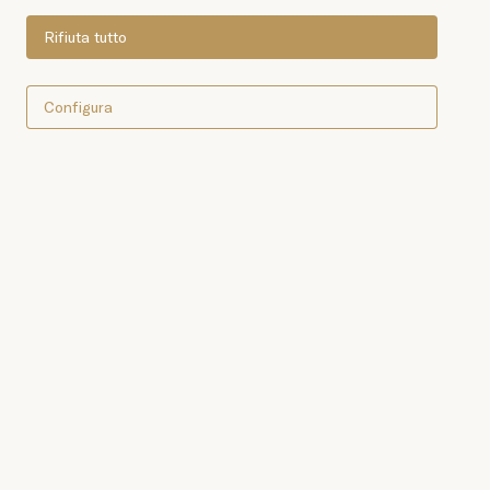
Rifiuta tutto
Configura
INGREDIENTI
1 lattina di Acciughe Consorcio
Pane precotto
Crema di formaggio
Burro
Olio
Basilico